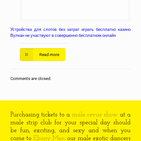
Устройства для слотов без затрат играть бесплатно казино
Вулкан не участвуют в совершенно бесплатном онлайн
Read more
Comments are closed.
Purchasing tickets to a
male revue show
at a
male strip club for your special day should
be fun, exciting, and sexy and when you
come to
Ebony Men
our male exotic dancers