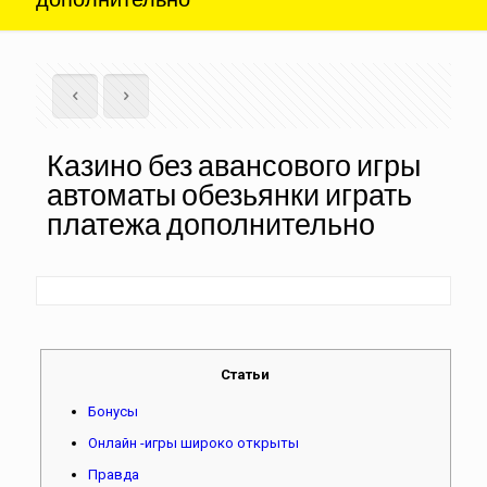
Казино без авансового игры
автоматы обезьянки играть
платежа дополнительно
Статьи
Бонусы
Онлайн -игры широко открыты
Правда