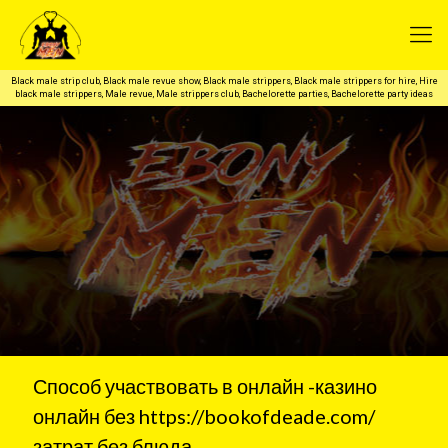
Black male strip club, Black male revue show, Black male strippers, Black male strippers for hire, Hire
black male strippers, Male revue, Male strippers club, Bachelorette parties, Bachelorette party ideas
Способ участвовать в онлайн -казино
онлайн без https://bookofdeade.com/
затрат без блюда