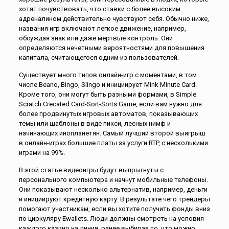
хотят почувствовать, что ставки с более высоким
адреналином действительно чувствуют себя. Обычно ниже,
названия игр включают легкое движение, например,
обсуждая знак или даже мертвые контроль. Они
определяются нечетными вероятностями для повышения
капитала, считающегося одним из пользователей.
Существует много типов онлайн-игр с моментами, в том
числе Beano, Bingo, Slingo и инициирует Mink Minute Card.
Кроме того, они могут быть разными формами, в Simple
Scratch Crecated Card-Sort-Sorts Game, если вам нужно для
более продвинутых игровых автоматов, показывающих
темы или шаблоны в виде пикси, лесных нимф и
начинающих инопланетян. Самый лучший второй выигрыш
в онлайн-играх большие платы за услуги RTP, с несколькими
играми на 99%.
В этой статье видеоигры будут выпрыгнуты с
персонального компьютера и начнут мобильные телефоны.
Они показывают несколько альтернатив, например, деньги
и инициируют кредитную карту. В результате чего трейдеры
помогают участникам, если вы хотите получить фонды вниз
по циркуляру Ewallets. Люди должны смотреть на условия
каждого казино на линии, ранее выбирая то, что можно