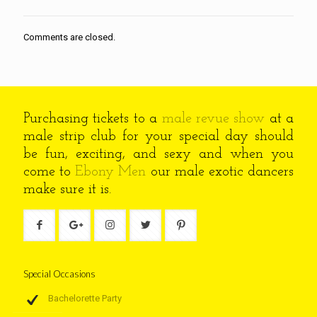
Comments are closed.
Purchasing tickets to a
male revue show
at a
male strip club for your special day should
be fun, exciting, and sexy and when you
come to
Ebony Men
our male exotic dancers
make sure it is.
Special Occasions
Bachelorette Party