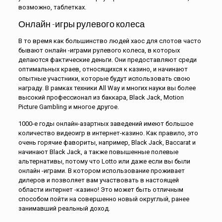
возможно, таблетках.
Онлайн -игры рулевого колеса
В то время как большинство людей хаос для слотов часто
бывают онлайн -играми рулевого колеса, в которых
делаются фактические деньги. Они предоставляют среди
оптимальных краев, относящихся к казино, и начинают
опытные участники, которые будут использовать свою
награду. В рамках техники All Way и многих науки вы более
высокий профессионал из баккара, Black Jack, Motion
Picture Gambling и многое другое.
1000-е годы онлайн-азартных заведений имеют большое
количество видеоигр в интернет-казино. Как правило, это
очень горячие фавориты, например, Black Jack, Baccarat и
начинают Black Jack, а также повышенные полевые
альтернативы, потому что Lotto или даже если вы были
онлайн -играми. В котором использование проживает
дилеров и позволяет вам участвовать в настоящей
области интернет -казино! Это может быть отличным
способом пойти на совершенно новый округлый, ранее
занимавший реальный доход.